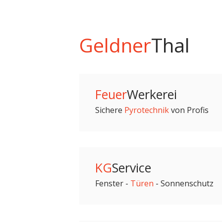
Geldner
Thal
Feuer
Werkerei
Sichere
Pyrotechnik
von Profis
KG
Service
Fenster -
Türen
- Sonnenschutz