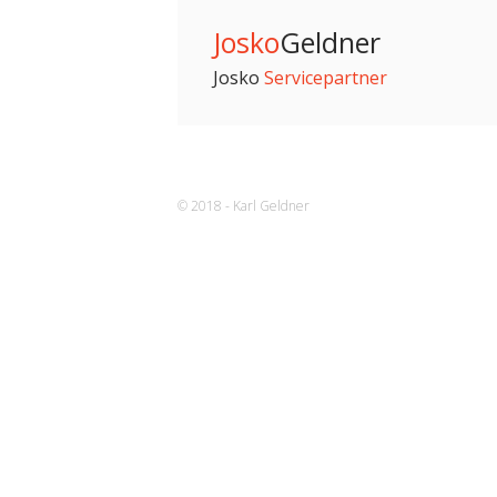
Josko
Geldner
Josko
Servicepartner
© 2018 - Karl Geldner